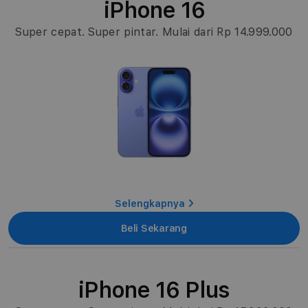
k
iPhone 16
s
Super cepat. Super pintar. Mulai dari Rp 14.999.000
i
:
Selengkapnya
Beli Sekarang
iPhone 16 Plus