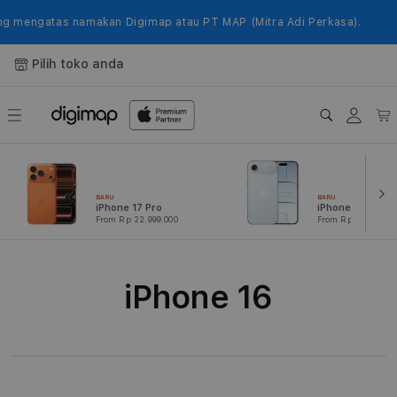
Langsung
ke
 mengatas namakan Digimap atau PT MAP (Mitra Adi Perkasa).
konten
Pilih toko anda
Login
Keranj
BARU
BARU
iPhone 17 Pro
iPhone Air
From Rp 22.999.000
From Rp 16.999.000
K
iPhone 16
o
l
e