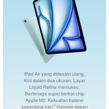
a
d
A
i
r
iPad Air yang didesain ulang.
Kini dalam dua ukuran. Layar
Liquid Retina memukau.
Bertenaga super berkat chip
Apple M2. Kekuatan baterai
◊
sepanjang hari.
Lihat penafian hukum
Kamera depan