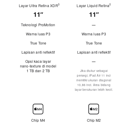
◊
◊
Layar Ultra Retina XDR
Lihat penafian hukum
Layar Liquid Retina
Lihat penaf
Lihat
11
”
"
11
”
"
Cepat
i
i
Teknologi ProMotion
—
n
n
Tidak
c
c
Warna luas P3
Warna luas P3
i
i
Berlaku
True Tone
True Tone
"
"
Lapisan anti reflektif
Lapisan anti reflektif
Opsi kaca layar
—
nano-texture
di model
Tidak
1 TB dan 2 TB
Jika diukur sebagai
persegi, iPad Air 11 inci
Berlaku
memiliki ukuran diagonal
10,86 inci. Area bidang
layar berukuran lebih kecil.
Chip
Chip M4
Chip M2