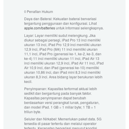
◊
Penafian Hukum
Daya dan Baterai:
Kekuatan baterai bervariasi
tergantung penggunaan dan konfigurasi. Lihat
apple.com/batteries
untuk informasi selengkapnya.
Layar:
Layar memiliki sudut melengkung. Jika
diukur sebagai persegi, iPad Pro 13 inci memiliki
ukuran 13 inci, iPad Pro 12,9 inci memiliki ukuran
12,9 inci, iPad Pro (M4) 11 inci memiliki ukuran
11,1 inci, iPad Pro (generasi ke-1, ke-2, ke-3, dan
ke-4) 11 inci memiliki ukuran 11 inci, iPad Air 13
inci memiliki ukuran 12,9 inci, iPad Air 11 inci, iPad
Air 10,9 inci, dan iPad (generasi ke-10) memiliki
ukuran 10,86 inci, dan iPad mini 8,3 inci memiliki
ukuran 8,3 inci. Area bidang layar berukuran lebih
kecil.
Penyimpanan:
Kapasitas terformat aktual lebih
sedikit dan bergantung pada banyak faktor.
Kapasitas penyimpanan dapat berubah
berdasarkan versi perangkat lunak, pengaturan,
dan model iPad. 1 GB = 1 miliar byte; 1 TB = 1
triliun byte.
Seluler dan Nirkabel:
Memerlukan paket data. 5G
tersedia di pasar tertentu dan melalui operator
tertentu. Kecepatan bervariasi menurut kondisi