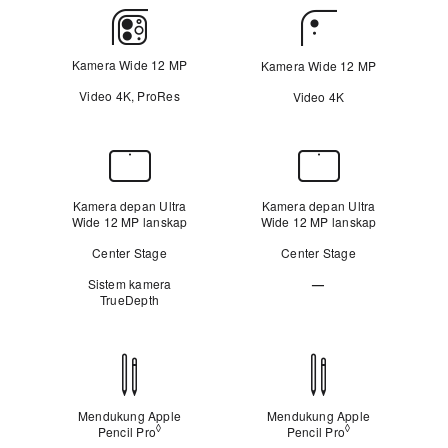
Kamera
Belakang
Kamera Wide 12 MP
Kamera Wide 12 MP
Video 4K, ProRes
Video 4K
Kamera
Depan
Kamera depan Ultra
Kamera depan Ultra
Wide 12 MP lanskap
Wide 12 MP lanskap
Center Stage
Center Stage
Sistem kamera
—
TrueDepth
Tidak
Berlaku
Kompatibilitas
Apple
Pencil
Mendukung Apple
Mendukung Apple
◊
◊
Pencil Pro
Lihat penafian hukum
Pencil Pro
Lihat penafian 