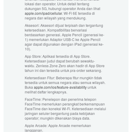
lokasi dan operator. Untuk detail tentang
dukungan 5G, hubungi operator Anda dan lihat
apple.com/ipad/cellular
. Wi‑Fi 6E tersedia di
negara dan wilayah yang mendukung.
Aksesori:
Aksesori dijual terpisah dan tergantung
ketersediaan. Kompatibilitas bervariasi
berdasarkan generasi. Apple Pencil (generasi ke-
1) memerlukan Adaptor USB-C ke Apple Pencil
agar dapat digunakan dengan iPad (generasi ke-
10).
App Store:
Aplikasi tersedia di App Store.
Ketersediaan judul dapat berubah sewaktu-
waktu. Zenless Zone Zero akan hadir di App Store
tahun ini dan tersedia untuk pra-order sekarang.
Ketersediaan Fitur:
Beberapa fitur mungkin tidak
tersedia untuk semua negara atau semua wilayah.
Buka
apple.com/ios/feature‑availability
untuk
melihat daftar lengkapnya.
FaceTime:
Penelepon dan penerima telepon
FaceTime memerlukan perangkat berkemampuan
FaceTime dan koneksi Wi-Fi. Ketersediaan melalui
jaringan seluler bergantung pada kebijakan
operator; mungkin dikenakan biaya data.
Apple Arcade:
Apple Arcade memerlukan
langganan.