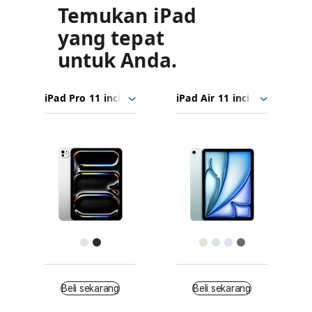
Temukan iPad
yang tepat
untuk Anda.
iPad
Pilih
Pilih
Pilih
Pro
model
model
model
11
untuk
Gambar
inci
dibandingkan.
(M4)
iPad
Air
11
Warna
inci
(M2)
Beli
Beli sekarang
Beli sekarang