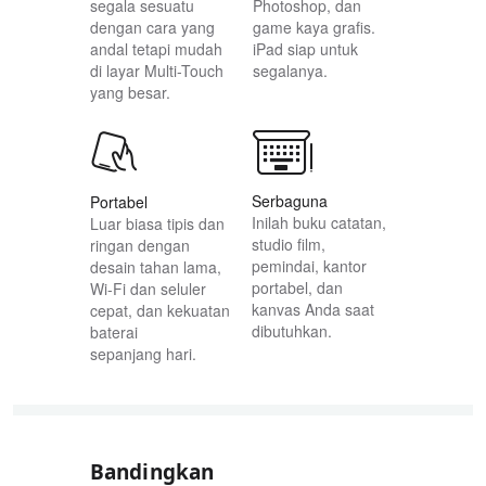
segala sesuatu
Photoshop, dan
dengan cara yang
game kaya grafis.
andal tetapi mudah
iPad siap untuk
di layar
Multi-Touch
segalanya.
yang besar.
Serbaguna
Portabel
Inilah buku catatan,
Luar biasa tipis dan
studio film,
ringan dengan
pemindai, kantor
desain tahan lama,
portabel, dan
Wi-Fi dan seluler
kanvas Anda saat
cepat, dan kekuatan
dibutuhkan.
baterai
sepanjang hari
.
Bandingkan