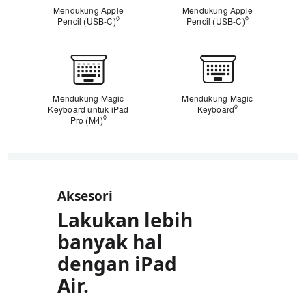
Mendukung Apple
Mendukung Apple
◊
◊
Pencil (USB-C)
Lihat penafian hukum
Pencil (USB-C)
Lihat penafia
Papan
ketik
Mendukung Magic
Mendukung Magic
◊
Keyboard untuk iPad
Keyboard
Lihat penafian h
◊
Pro (M4)
Lihat penafian hukum
Aksesori
Lakukan lebih
banyak hal
dengan iPad
Air.