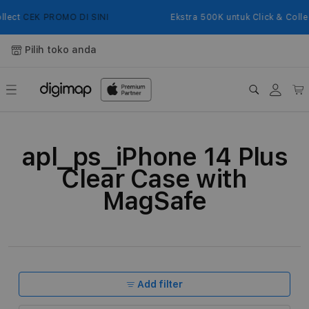
Langsung
ke
llect
CEK PROMO DI SINI
Ekstra 500K untuk Click & Colle
konten
Pilih toko anda
Login
Keranj
K
apl_ps_iPhone 14 Plus
o
Clear Case with
l
MagSafe
e
k
s
i
Add filter