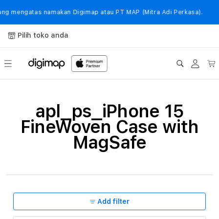
Langsung
ke
 mengatas namakan Digimap atau PT MAP (Mitra Adi Perkasa).
konten
Pilih toko anda
Login
Keranj
K
apl_ps_iPhone 15
o
FineWoven Case with
l
MagSafe
e
k
s
i
Add filter