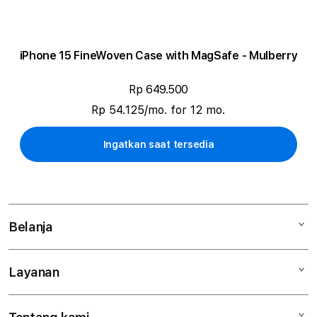
iPhone 15 FineWoven Case with MagSafe - Mulberry
Rp 649.500
Rp 54.125/mo. for 12 mo.
Ingatkan saat tersedia
Belanja
Layanan
Mac
iPad