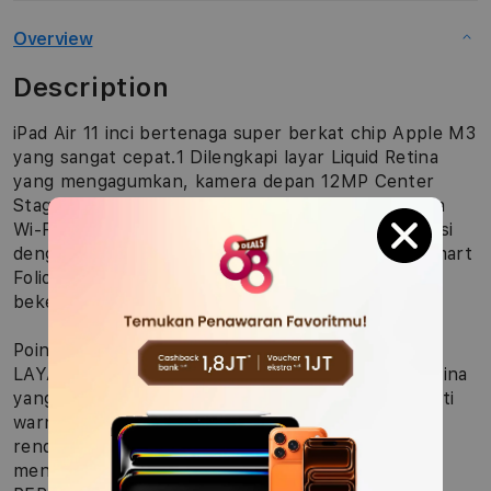
Overview
Description
iPad Air 11 inci bertenaga super berkat chip Apple M3
yang sangat cepat.1 Dilengkapi layar Liquid Retina
yang mengagumkan, kamera depan 12MP Center
Stage untuk panggilan video yang lebih baik, serta
Wi-Fi 6E2 dan 5G super cepat.3 Dan juga berfungsi
dengan Apple Pencil Pro, Magic Keyboard, dan Smart
Folio, sehingga Anda bisa multitasking, belajar,
bekerja, bermain, dan berkarya dari mana saja.
Poin-poin fitur utama
LAYAR LIQUID RETINA 11 INCI — Layar Liquid Retina
yang memukau dilengkapi teknologi canggih seperti
warna luas P3, True Tone, dan reflektivitas ultra
rendah, yang membuat segalanya terlihat
menakjubkan.1