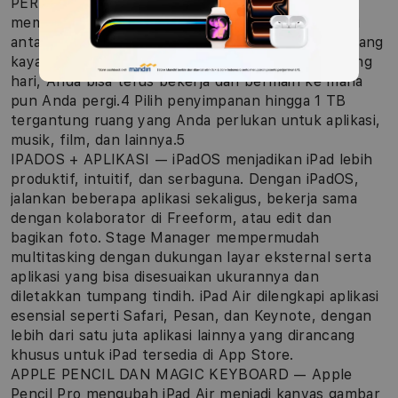
PERFORMA DAN PENYIMPANAN — Chip M3
memungkinkan Anda multitasking dengan mulus di
antara berbagai aplikasi andal dan bermain game yang
kaya grafis. Dan dengan kekuatan baterai sepanjang
hari, Anda bisa terus bekerja dan bermain ke mana
pun Anda pergi.4 Pilih penyimpanan hingga 1 TB
tergantung ruang yang Anda perlukan untuk aplikasi,
musik, film, dan lainnya.5
IPADOS + APLIKASI — iPadOS menjadikan iPad lebih
produktif, intuitif, dan serbaguna. Dengan iPadOS,
jalankan beberapa aplikasi sekaligus, bekerja sama
dengan kolaborator di Freeform, atau edit dan
bagikan foto. Stage Manager mempermudah
multitasking dengan dukungan layar eksternal serta
aplikasi yang bisa disesuaikan ukurannya dan
diletakkan tumpang tindih. iPad Air dilengkapi aplikasi
esensial seperti Safari, Pesan, dan Keynote, dengan
lebih dari satu juta aplikasi lainnya yang dirancang
khusus untuk iPad tersedia di App Store.
APPLE PENCIL DAN MAGIC KEYBOARD — Apple
Pencil Pro mengubah iPad Air menjadi kanvas gambar