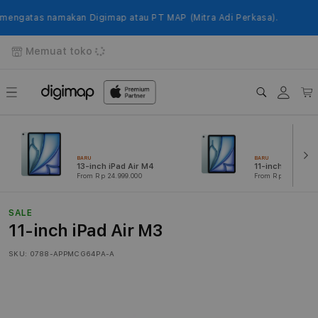
Langsung
ke
gatas namakan Digimap atau PT MAP (Mitra Adi Perkasa).
konten
Memuat toko
Login
Keranj
BARU
BARU
13-inch iPad Air M4
11-inch iPad Air
From Rp 24.999.000
From Rp 14.749.000
SALE
11-inch iPad Air M3
SKU:
0788-APPMCG64PA-A