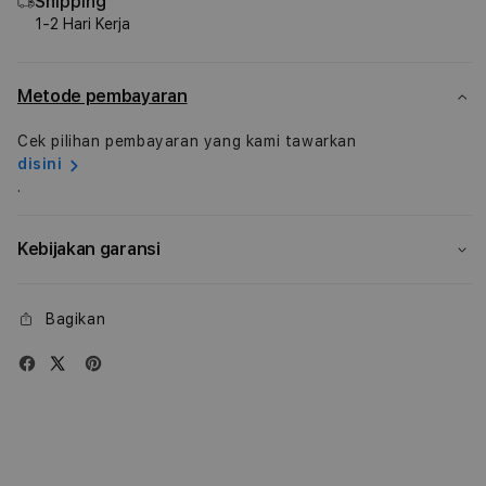
Shipping
iPad
iPad
1-2 Hari Kerja
Air
Air
M3
M3
Metode pembayaran
Cek pilihan pembayaran yang kami tawarkan
disini
.
Kebijakan garansi
Bagikan