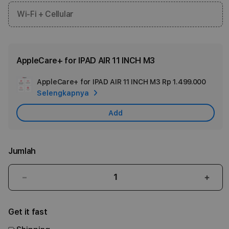
Wi-Fi + Cellular
AppleCare+ for IPAD AIR 11 INCH M3
AppleCare+ for IPAD AIR 11 INCH M3
Rp 1.499.000
Add
Selengkapnya
Appl
Care
Add
Jumlah
Kurangi
Tam
jumlah
juml
untuk
untu
Get it fast
11-
11-
inch
inch