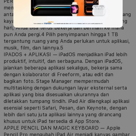
PERFORMA DAN PENYIMPANAN — Chip M3
memungkinkan Anda multitasking dengan mulus di
antara berbagai aplikasi andal dan bermain game yang
kaya grafis. Dan dengan kekuatan baterai sepanjang
hari, Anda bisa terus bekerja dan bermain ke mana
pun Anda pergi.4 Pilih penyimpanan hingga 1 TB
tergantung ruang yang Anda perlukan untuk aplikasi,
musik, film, dan lainnya.5
IPADOS + APLIKASI — iPadOS menjadikan iPad lebih
produktif, intuitif, dan serbaguna. Dengan iPadOS,
jalankan beberapa aplikasi sekaligus, bekerja sama
dengan kolaborator di Freeform, atau edit dan
bagikan foto. Stage Manager mempermudah
multitasking dengan dukungan layar eksternal serta
aplikasi yang bisa disesuaikan ukurannya dan
diletakkan tumpang tindih. iPad Air dilengkapi aplikasi
esensial seperti Safari, Pesan, dan Keynote, dengan
lebih dari satu juta aplikasi lainnya yang dirancang
khusus untuk iPad tersedia di App Store.
APPLE PENCIL DAN MAGIC KEYBOARD — Apple
Pencil Pro mengubah iPad Air menjadi kanvas gambar