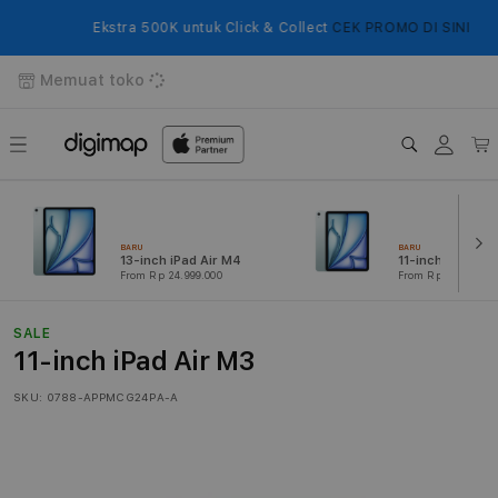
Langsung
ke
Ekstra 500K untuk Click & Collect
CEK PROMO DI SINI
konten
Memuat toko
Login
Keranj
BARU
BARU
13-inch iPad Air M4
11-inch iPad Air
From Rp 24.999.000
From Rp 14.749.000
SALE
11-inch iPad Air M3
SKU:
0788-APPMCG24PA-A