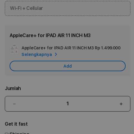
Wi-Fi + Cellular
AppleCare+ for IPAD AIR 11 INCH M3
AppleCare+ for IPAD AIR 11 INCH M3
Rp 1.499.000
Add
Selengkapnya
Appl
Care
Add
Jumlah
Kurangi
Tam
jumlah
juml
untuk
untu
Get it fast
11-
11-
inch
inch