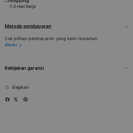
Shipping
iPad
iPad
1-2 Hari Kerja
Air
Air
M3
M3
Metode pembayaran
Cek pilihan pembayaran yang kami tawarkan
disini
.
Kebijakan garansi
Bagikan