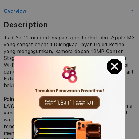
Overview
Description
iPad Air 11 inci bertenaga super berkat chip Apple M3
yang sangat cepat.1 Dilengkapi layar Liquid Retina
yang mengagumkan, kamera depan 12MP Center
Stage untuk panggilan video yang lebih baik, serta
Wi-Fi 6E2 dan 5G super cepat.3 Dan juga berfungsi
dengan Apple Pencil Pro, Magic Keyboard, dan Smart
Folio, sehingga Anda bisa multitasking, belajar,
bekerja, bermain, dan berkarya dari mana saja.
Poin-poin fitur utama
LAYAR LIQUID RETINA 11 INCI — Layar Liquid Retina
yang memukau dilengkapi teknologi canggih seperti
warna luas P3, True Tone, dan reflektivitas ultra
rendah, yang membuat segalanya terlihat
menakjubkan.1