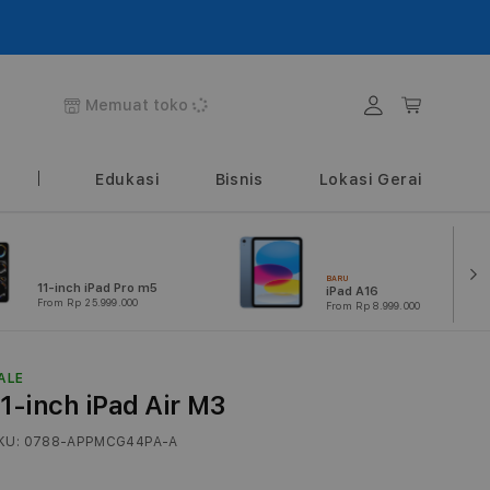
Login
Keranjang
Memuat toko
Edukasi
Bisnis
Lokasi Gerai
BARU
11-inch iPad Pro m5
iPad A16
From Rp 25.999.000
From Rp 8.999.000
ALE
11-inch iPad Air M3
KU:
0788-APPMCG44PA-A