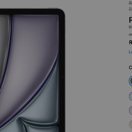
R
R
B
o
R
L
C