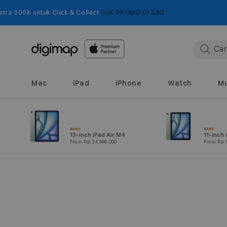
Langsung
ke
ck & Collect
CEK PROMO DI SINI
konten
Mac
iPad
iPhone
Watch
Mu
BARU
BARU
13-inch iPad Air M4
11-inch 
From Rp 24.999.000
From Rp 1
Langsung
ke
informasi
produk