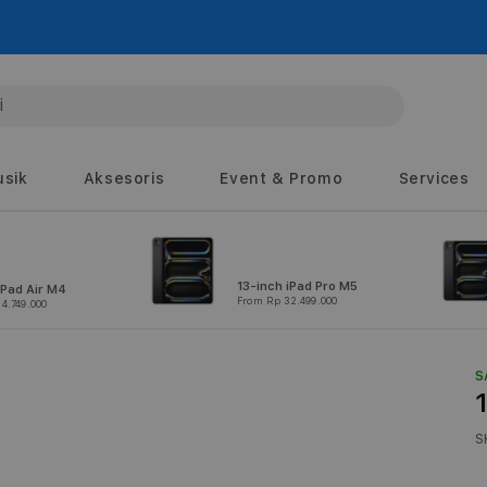
sik
Aksesoris
Event & Promo
Services
13-inch iPad Pro M5
iPad Air M4
From Rp 32.499.000
4.749.000
S
S