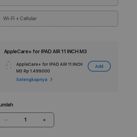
Wi-Fi + Cellular
AppleCare+ for IPAD AIR 11 INCH M3
AppleCare+ for IPAD AIR 11 INCH
Add
Add
M3
Rp 1.499.000
Apple
Selengkapnya
Care
umlah
Kurangi
Tambah
jumlah
jumlah
untuk
untuk