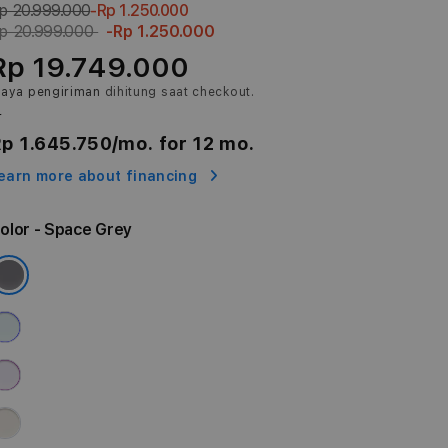
p 20.999.000
-Rp 1.250.000
p 20.999.000
-Rp 1.250.000
Rp 19.749.000
iaya pengiriman
dihitung saat checkout.
r
p 1.645.750
/mo. for 12 mo.
earn more about financing
olor
- Space Grey