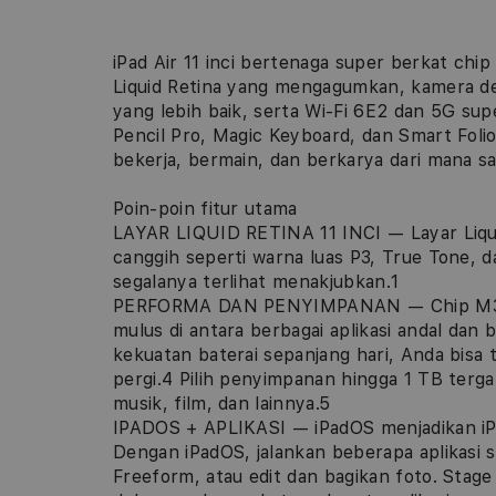
iPad Air 11 inci bertenaga super berkat chi
Liquid Retina yang mengagumkan, kamera d
yang lebih baik, serta Wi-Fi 6E2 dan 5G su
Pencil Pro, Magic Keyboard, dan Smart Folio,
bekerja, bermain, dan berkarya dari mana sa
Poin-poin fitur utama
LAYAR LIQUID RETINA 11 INCI — Layar Liqui
canggih seperti warna luas P3, True Tone, d
segalanya terlihat menakjubkan.1
PERFORMA DAN PENYIMPANAN — Chip M3 m
mulus di antara berbagai aplikasi andal dan
kekuatan baterai sepanjang hari, Anda bisa
pergi.4 Pilih penyimpanan hingga 1 TB terg
musik, film, dan lainnya.5
IPADOS + APLIKASI — iPadOS menjadikan iPad 
Dengan iPadOS, jalankan beberapa aplikasi s
Freeform, atau edit dan bagikan foto. St