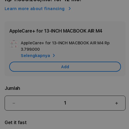
Learn more about financing
AppleCare+ for 13-INCH MACBOOK AIR M4
AppleCare+ for 13-INCH MACBOOK AIR M4
Rp
Ad
3.799.000
App
Selengkapnya
Car
Add
Jumlah
Kurangi
Tam
jumlah
juml
untuk
untu
Get it fast
13-
13-