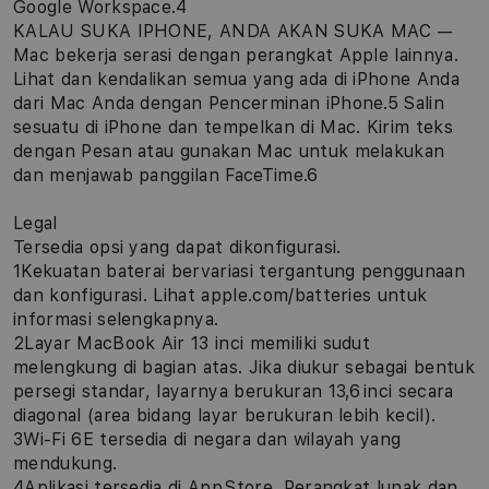
Google Workspace.4
KALAU SUKA IPHONE, ANDA AKAN SUKA MAC —
Mac bekerja serasi dengan perangkat Apple lainnya.
Lihat dan kendalikan semua yang ada di iPhone Anda
dari Mac Anda dengan Pencerminan iPhone.5 Salin
sesuatu di iPhone dan tempelkan di Mac. Kirim teks
dengan Pesan atau gunakan Mac untuk melakukan
dan menjawab panggilan FaceTime.6
Legal
Tersedia opsi yang dapat dikonfigurasi.
1Kekuatan baterai bervariasi tergantung penggunaan
dan konfigurasi. Lihat apple.com/batteries untuk
informasi selengkapnya.
2Layar MacBook Air 13 inci memiliki sudut
melengkung di bagian atas. Jika diukur sebagai bentuk
persegi standar, layarnya berukuran 13,6 inci secara
diagonal (area bidang layar berukuran lebih kecil).
3Wi-Fi 6E tersedia di negara dan wilayah yang
mendukung.
4Aplikasi tersedia di App Store. Perangkat lunak dan