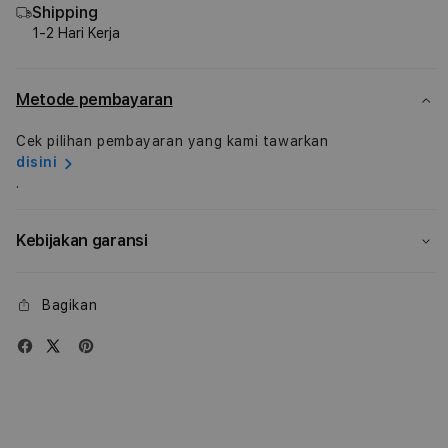
inch
inch
Shipping
MacBook
Mac
1-2 Hari Kerja
Air
Air
M4
M4
Metode pembayaran
Cek pilihan pembayaran yang kami tawarkan
disini
.
Kebijakan garansi
Bagikan