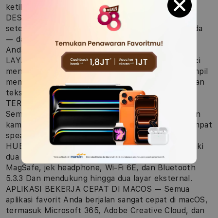
ketika dicolok maupun tidak.1
DESAIN PORTABEL — Sangat ringan dan hanya
setengah inci tipisnya, MacBook Air pas di tas Anda
— dan menyatu dengan mudah dalam gaya hidup
Anda.
LAYAR CEMERLANG — Layar Liquid Retina 13,6 inci
mendukung satu miliar warna.2 Foto dan video tampil
memukau dengan kontras kaya dan detail tajam, dan
teks terlihat sangat jelas.
TERLIHAT DAN TERDENGAR SEMPURNA —
Semuanya terlihat dan terdengar memukau dengan
kamera 12MP Center Stage, tiga mikrofon, dan empat
speaker dengan Audio Spasial.
HUBUNGKAN SEMUANYA — MacBook Air memiliki
dua port Thunderbolt 4, port pengisian daya
MagSafe, jek headphone, Wi-Fi 6E, dan Bluetooth
5.3.3 Dan mendukung hingga dua layar eksternal.
APLIKASI BEKERJA CEPAT DI MACOS — Semua
aplikasi favorit Anda berjalan sangat cepat di macOS,
termasuk Microsoft 365, Adobe Creative Cloud, dan