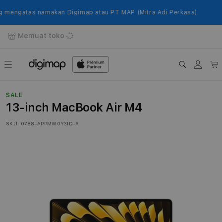
Langsung
ke
engatas namakan Digimap atau PT MAP (Mitra Adi Perkasa).
konten
Memuat toko
Login
Keranj
SALE
13-inch MacBook Air M4
SKU:
0788-APPMW0Y3ID-A