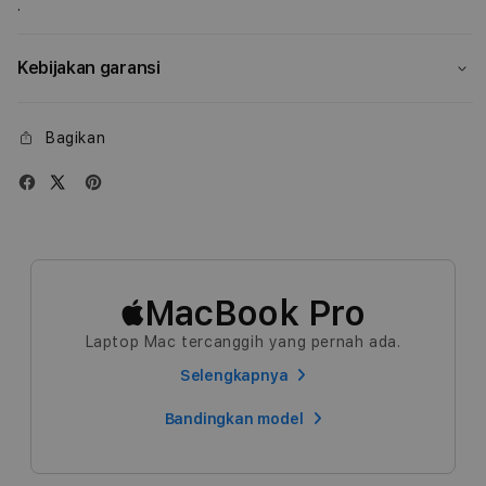
.
and
and
10‑core
10‑c
GPU,
GPU,
Kebijakan garansi
1TB
1TB
SSD
SSD
-
-
Bagikan
Space
Spac
Grey
Grey
MacBook Pro
Laptop Mac tercanggih yang pernah ada.
Selengkapnya
Bandingkan model