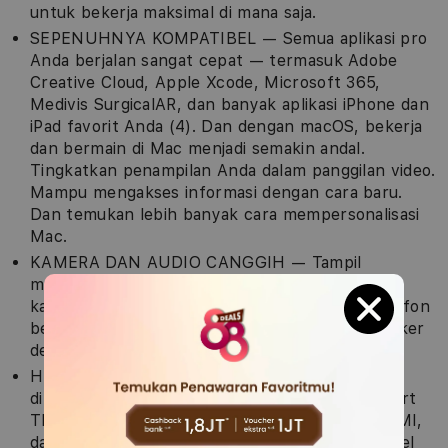
untuk bekerja maksimal di mana saja.
SEPENUHNYA KOMPATIBEL — Semua aplikasi pro
Anda berjalan sangat cepat — termasuk Adobe
Creative Cloud, Apple Xcode, Microsoft 365,
Medivis SurgicalAR, dan banyak aplikasi iPhone dan
iPad favorit Anda (4). Dan dengan macOS, bekerja
dan bermain di Mac menjadi semakin andal.
Tingkatkan penampilan Anda dalam panggilan video.
Mampu mengakses informasi dengan cara baru.
Dan temukan lebih banyak cara mempersonalisasi
Mac.
KAMERA DAN AUDIO CANGGIH — Tampil
menawan dan terdengar menakjubkan dengan
kamera FaceTime HD 1080p, deretan tiga mikrofon
berkualitas studio, dan sistem suara enam speaker
dengan Audio Spasial.
HUBUNGKAN SEMUANYA — MacBook Pro ini
dilengkapi port pengisian daya MagSafe, dua port
Thunderbolt/USB 4, slot kartu SDXC, port HDMI,
dan jek headphone. Nikmati konektivitas nirkabel