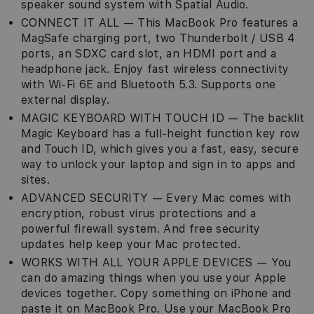
speaker sound system with Spatial Audio.
CONNECT IT ALL — This MacBook Pro features a
MagSafe charging port, two Thunderbolt / USB 4
ports, an SDXC card slot, an HDMI port and a
headphone jack. Enjoy fast wireless connectivity
with Wi-Fi 6E and Bluetooth 5.3. Supports one
external display.
MAGIC KEYBOARD WITH TOUCH ID — The backlit
Magic Keyboard has a full-height function key row
and Touch ID, which gives you a fast, easy, secure
way to unlock your laptop and sign in to apps and
sites.
ADVANCED SECURITY — Every Mac comes with
encryption, robust virus protections and a
powerful firewall system. And free security
updates help keep your Mac protected.
WORKS WITH ALL YOUR APPLE DEVICES — You
can do amazing things when you use your Apple
devices together. Copy something on iPhone and
paste it on MacBook Pro. Use your MacBook Pro