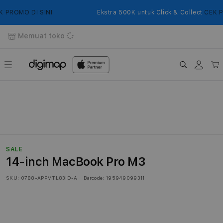
Langsung
ke
ROMO DI SINI
Ekstra 500K untuk Click & Collect
CEK PROM
konten
Memuat toko
Login
Keranj
SALE
14-inch MacBook Pro M3
SKU:
0788-APPMTL83ID-A
Barcode:
195949099311