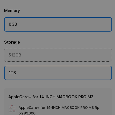
Memory
8GB
Storage
512GB
1TB
AppleCare+ for 14-INCH MACBOOK PRO M3
AppleCare+ for 14-INCH MACBOOK PRO M3
Rp
Ad
5.299.000
App