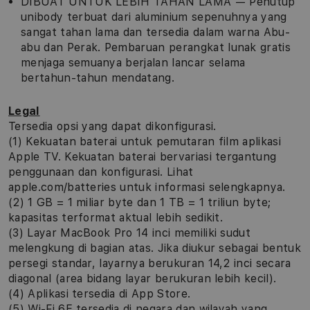
DIBUAT UNTUK LEBIH TAHAN LAMA — Penutup
unibody terbuat dari aluminium sepenuhnya yang
sangat tahan lama dan tersedia dalam warna Abu-
abu dan Perak. Pembaruan perangkat lunak gratis
menjaga semuanya berjalan lancar selama
bertahun-tahun mendatang.
Legal
Tersedia opsi yang dapat dikonfigurasi.
(1) Kekuatan baterai untuk pemutaran film aplikasi
Apple TV. Kekuatan baterai bervariasi tergantung
penggunaan dan konfigurasi. Lihat
apple.com/batteries untuk informasi selengkapnya.
(2) 1 GB = 1 miliar byte dan 1 TB = 1 triliun byte;
kapasitas terformat aktual lebih sedikit.
(3) Layar MacBook Pro 14 inci memiliki sudut
melengkung di bagian atas. Jika diukur sebagai bentuk
persegi standar, layarnya berukuran 14,2 inci secara
diagonal (area bidang layar berukuran lebih kecil).
(4) Aplikasi tersedia di App Store.
(5) Wi-Fi 6E tersedia di negara dan wilayah yang