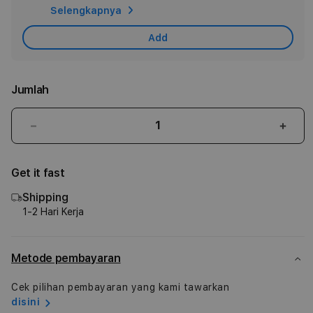
Selengkapnya
Car
Add
Jumlah
Kurangi
Tam
jumlah
juml
untuk
untu
Get it fast
14-
14-
inch
inch
Shipping
MacBook
Mac
1-2 Hari Kerja
Pro:
Pro:
Apple
Appl
M3
M3
Metode pembayaran
chip
chip
with
with
Cek pilihan pembayaran yang kami tawarkan
8‑core
8‑co
disini
CPU
CPU