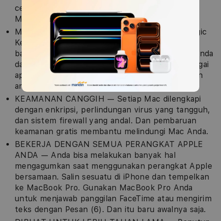
cepat dengan Wi-Fi 6E (5) dan Bluetooth 5.3.
Mendukung satu layar eksternal.
MAGIC KEYBOARD DENGAN TOUCH ID — Magic
Keyboard dengan lampu latar dilengkapi dengan
baris tombol fungsi penuh dan Touch ID, agar Anda
dapat membuka kunci Mac dan masuk ke berbagai
aplikasi dan situs web dengan cepat, mudah, dan
aman.
KEAMANAN CANGGIH — Setiap Mac dilengkapi
dengan enkripsi, perlindungan virus yang tangguh,
dan sistem firewall yang andal. Dan pembaruan
keamanan gratis membantu melindungi Mac Anda.
BEKERJA DENGAN SEMUA PERANGKAT APPLE
ANDA — Anda bisa melakukan banyak hal
mengagumkan saat menggunakan perangkat Apple
bersamaan. Salin sesuatu di iPhone dan tempelkan
ke MacBook Pro. Gunakan MacBook Pro Anda
untuk menjawab panggilan FaceTime atau mengirim
teks dengan Pesan (6). Dan itu baru awalnya saja.