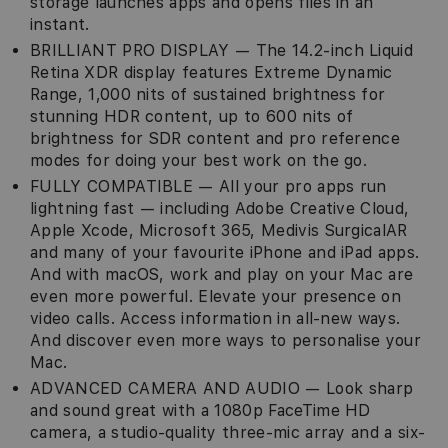
storage launches apps and opens files in an
instant.
BRILLIANT PRO DISPLAY — The 14.2-inch Liquid
Retina XDR display features Extreme Dynamic
Range, 1,000 nits of sustained brightness for
stunning HDR content, up to 600 nits of
brightness for SDR content and pro reference
modes for doing your best work on the go.
FULLY COMPATIBLE — All your pro apps run
lightning fast — including Adobe Creative Cloud,
Apple Xcode, Microsoft 365, Medivis SurgicalAR
and many of your favourite iPhone and iPad apps.
And with macOS, work and play on your Mac are
even more powerful. Elevate your presence on
video calls. Access information in all-new ways.
And discover even more ways to personalise your
Mac.
ADVANCED CAMERA AND AUDIO — Look sharp
and sound great with a 1080p FaceTime HD
camera, a studio-quality three-mic array and a six-