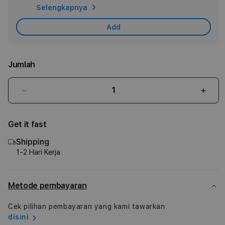
Selengkapnya
Car
Add
Jumlah
Kurangi
Tam
jumlah
juml
untuk
untu
Get it fast
Apple
Appl
Watch
Watc
Shipping
SE
SE
1-2 Hari Kerja
GPS
GPS
40mm
40m
Starlight
Starl
Metode pembayaran
Aluminium
Alum
Case
Case
Cek pilihan pembayaran yang kami tawarkan
with
with
disini
Starlight
Starl