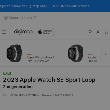
Langsung
ke
as namakan Digimap atau PT MAP (Mitra Adi Perkasa).
konten
Memuat toko
Login
Keranj
BARU
BARU
Apple Watch Ultra 3
Apple Watch Ser
From Rp 14.999.000
From Rp 7.299.000
SALE
2023 Apple Watch SE Sport Loop
2nd generation
SKU:
0788-APPMR9W3ID-A
Barcode:
194253768609