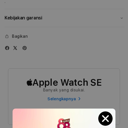
.
Sport
Spor
Loop
Loop
Kebijakan garansi
Bagikan
Apple Watch SE
Banyak yang disukai.
Selengkapnya
Bandingkan model