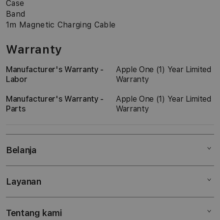
Case
Band
1m Magnetic Charging Cable
Warranty
Manufacturer's Warranty -
Apple One (1) Year Limited
Labor
Warranty
Manufacturer's Warranty -
Apple One (1) Year Limited
Parts
Warranty
Belanja
Layanan
Mac
iPad
Tentang kami
Digimap Open Studio
iPhone