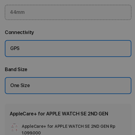
44mm
Connectivity
GPS
Band Size
One Size
AppleCare+ for APPLE WATCH SE 2ND GEN
AppleCare+ for APPLE WATCH SE 2ND GEN
Rp
Ad
1.099.000
App