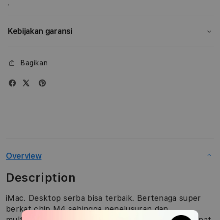
.
Kebijakan garansi
Bagikan
Overview
Description
iMac. Desktop serba bisa terbaik. Bertenaga super
berkat chip M4 sehingga penelusuran dan
multitasking di berbagai aplikasi terasa semakin cepat.