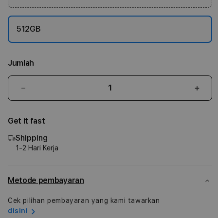
512GB
Jumlah
Kurangi
Tam
jumlah
juml
untuk
untu
Get it fast
24-
24-
inch
inch
Shipping
iMac
iMac
1-2 Hari Kerja
with
with
Retina
Retin
4.5K
4.5K
Metode pembayaran
display
displ
M4
M4
Cek pilihan pembayaran yang kami tawarkan
disini