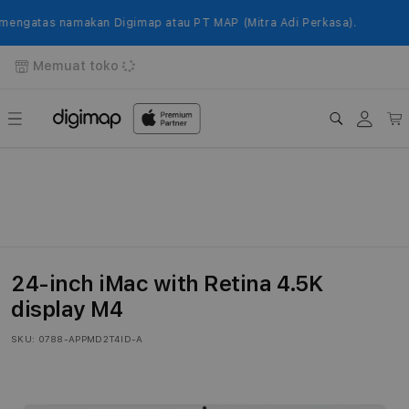
Langsung
ke
gatas namakan Digimap atau PT MAP (Mitra Adi Perkasa).
konten
Memuat toko
Login
Keranj
24-inch iMac with Retina 4.5K
display M4
SKU:
0788-APPMD2T4ID-A