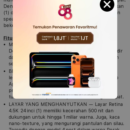
Dengan layar Retina 4.5K 24 inci yang mengagumkan
(1) dalam desain ikonik serta kamera, mikrofon, dan
speaker canggih. iMac brilian untuk bermain dan
bekerja.
Fitur-fitur Utama
MENYATU SEMPURNA DI RUANGAN ANDA —
Desain desktop serba bisa ini luar biasa tipis, hadir
dalam tujuh warna cemerlang, dan memperindah
setiap ruangan dengan gaya.
BERTENAGA SUPER BERKAT M4 — Selesaikan
lebih banyak hal dengan lebih cepat berkat chip
Apple M4. Mulai dari mengedit foto, membuat
presentasi, hingga bermain game, Anda bisa
tuntaskan pekerjaan dan permainan dengan cepat.
LAYAR YANG MENGHANYUTKAN — Layar Retina
4.5K 24 inci (1) memiliki kecerahan 500 nit dan
dukungan untuk hingga 1 miliar warna. Juga, kaca
nano-texture, yang mengurangi pantulan dan silau.
Tersedia dengan model 4 port dalam warna Perak.