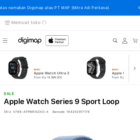
Langsung
ke
namakan Digimap atau PT MAP (Mitra Adi Perkasa).
Was
konten
Memuat toko
Login
Keranj
BARU
BARU
Apple Watch Ultra 3
Apple Watch Ser
From Rp 14.999.000
From Rp 7.299.000
SALE
Apple Watch Series 9 Sport Loop
SKU:
0788-APPMR923ID-A
Barcode:
194253817178