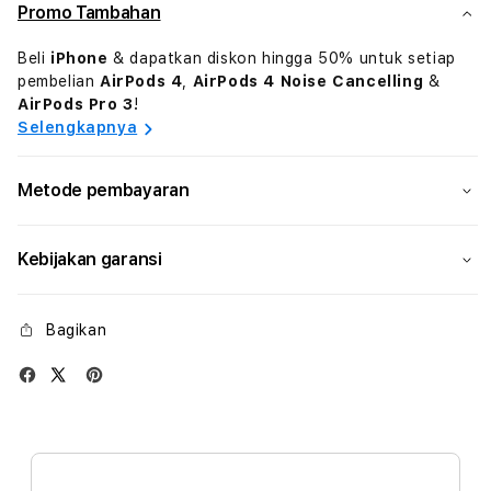
Promo Tambahan
Silver
Silve
Aluminium
Alum
Beli
iPhone
& dapatkan diskon hingga 50% untuk setiap
Case
Case
pembelian
AirPods 4
,
AirPods 4 Noise Cancelling
&
with
with
AirPods Pro 3
!
Winter
Wint
Selengkapnya
Blue
Blue
Sport
Spor
Loop
Loop
Metode pembayaran
Kebijakan garansi
Bagikan