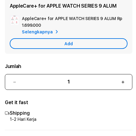
AppleCare+ for APPLE WATCH SERIES 9 ALUM
AppleCare+ for APPLE WATCH SERIES 9 ALUM
Rp
Ad
1.699.000
App
Selengkapnya
Car
Add
Jumlah
Kurangi
Tam
jumlah
juml
untuk
untu
Get it fast
Apple
Appl
Watch
Watc
Shipping
Series
Serie
1-2 Hari Kerja
9
9
GPS
GPS
41mm
41m