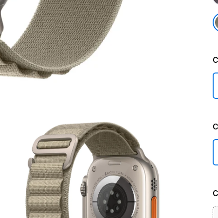
C
C
C