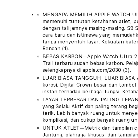
MENGAPA MEMILIH APPLE WATCH ULTRA
memenuhi tuntutan ketahanan atlet, p
dengan tali jamnya masing-masing. S9 
cara baru dan istimewa yang memudahk
tanpa menyentuh layar. Kekuatan bater
Rendah (1).
BEBAS KARBON—Apple Watch Ultra 2 y
Trail terbaru sudah bebas karbon. Pela
selengkapnya di apple.com/2030 (3).
LUAR BIASA TANGGUH, LUAR BIASA A
korosi. Digital Crown besar dan tombol
instan terhadap berbagai fungsi. Ketaha
LAYAR TERBESAR DAN PALING TERAN
yang Selalu Aktif dan paling terang beg
terik. Lebih banyak ruang untuk meny
komplikasi, dan cukup banyak ruang un
UNTUK ATLET—Metrik dan tampilan cang
Jantung, olahraga khusus, dan tampila