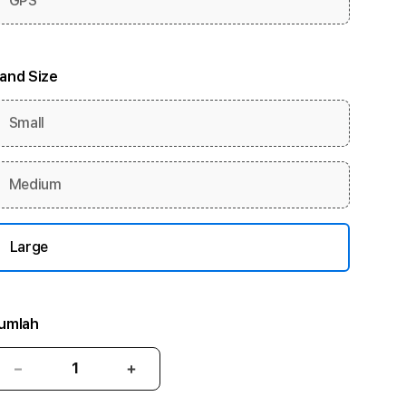
GPS
and Size
Small
Medium
Large
umlah
Kurangi
Tambah
jumlah
jumlah