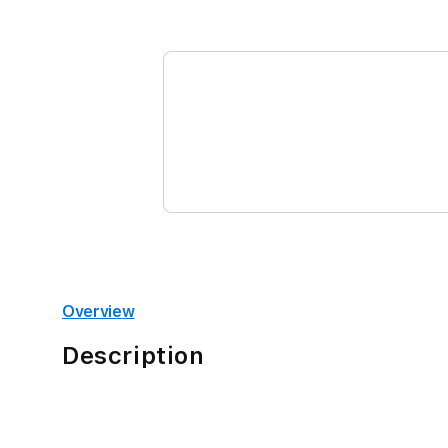
di
modal
Overview
Description