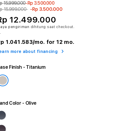
p 15.999.000
-Rp 3.500.000
p 15.999.000
-Rp 3.500.000
Rp 12.499.000
iaya pengiriman
dihitung saat checkout.
r
p 1.041.583
/mo. for 12 mo.
earn more about financing
ase Finish
- Titanium
and Color
- Olive