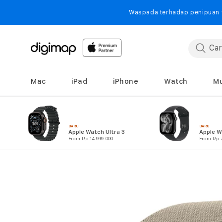
Langsung
ke
Waspada terhadap penipuan yang mengatas nam
konten
Mac
iPad
iPhone
Watch
Mu
BARU
BARU
Apple Watch Ultra 3
Apple W
From Rp 14.999.000
From Rp 7
Langsung
ke
informasi
produk