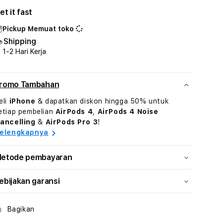
untuk
untuk
et it fast
Apple
Apple
Watch
Watch
Pickup
Memuat toko
Ultra
Ultra
Shipping
2
2
1-2 Hari Kerja
GPS
GPS
+
+
Cellular
Cellular
romo Tambahan
49mm
49mm
Titanium
Titanium
eli
iPhone
& dapatkan diskon hingga 50% untuk
Case
Case
etiap pembelian
AirPods 4
,
AirPods 4 Noise
with
with
ancelling
&
AirPods Pro 3
!
Olive
Olive
elengkapnya
Alpine
Alpine
Loop
Loop
etode pembayaran
-
-
Large
Large
ebijakan garansi
Bagikan