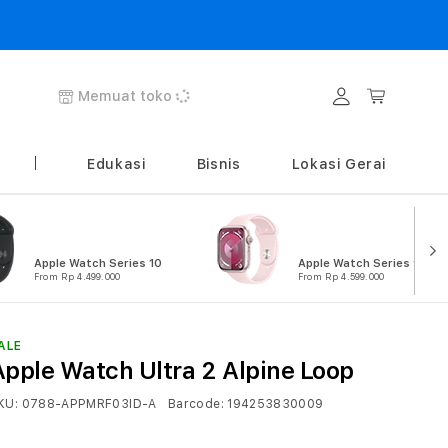
Login
Keranjang
Memuat toko
Edukasi
Bisnis
Lokasi Gerai
Apple Watch Series 10
Apple Watch Series 9
From Rp 4.499.000
From Rp 4.599.000
ALE
Apple Watch Ultra 2 Alpine Loop
KU:
0788-APPMRF03ID-A
Barcode:
194253830009