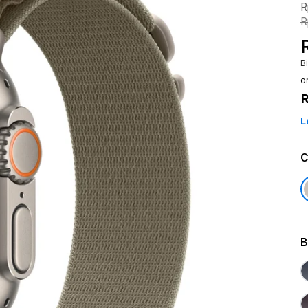
R
R
B
o
R
L
C
B