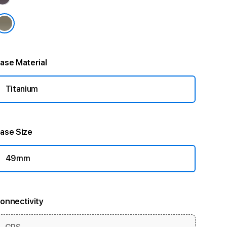
ase Material
Titanium
ase Size
49mm
onnectivity