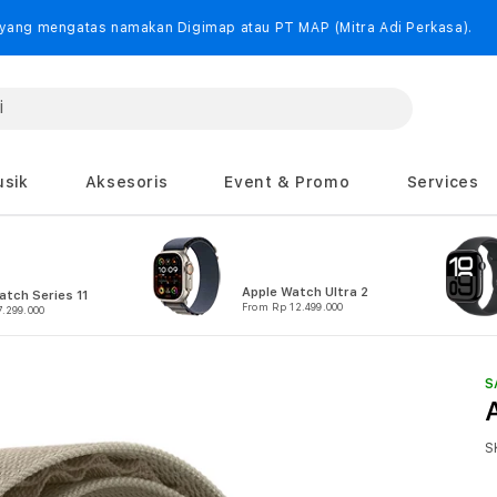
akan Digimap atau PT MAP (Mitra Adi Perkasa).
sik
Aksesoris
Event & Promo
Services
Apple Watch Ultra 2
atch Series 11
From Rp 12.499.000
.299.000
S
S