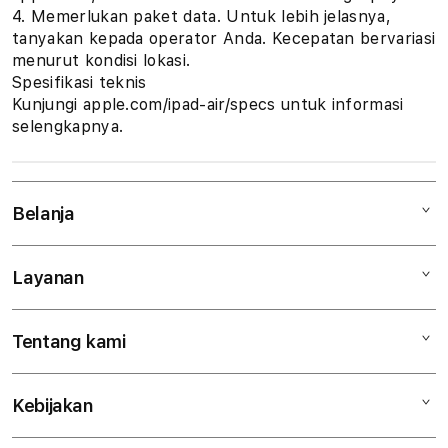
4. Memerlukan paket data. Untuk lebih jelasnya,
tanyakan kepada operator Anda. Kecepatan bervariasi
menurut kondisi lokasi.
Spesifikasi teknis
Kunjungi apple.com/ipad-air/specs untuk informasi
selengkapnya.
Belanja
Layanan
Mac
iPad
Tentang kami
Digimap Open Studio
iPhone
Metode pembayaran
Watch
Kebijakan
Hubungi kami
Tukar tambah
Musik
Lokasi gerai