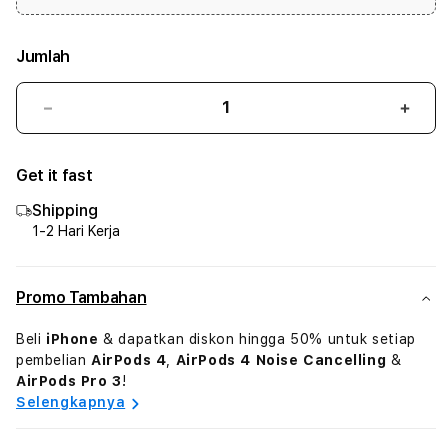
Jumlah
Kurangi
Tam
jumlah
juml
untuk
untu
Get it fast
iPad
iPad
Air
Air
Shipping
5th
5th
1-2 Hari Kerja
Generation
Gene
Promo Tambahan
Beli
iPhone
& dapatkan diskon hingga 50% untuk setiap
pembelian
AirPods 4
,
AirPods 4 Noise Cancelling
&
AirPods Pro 3
!
Selengkapnya