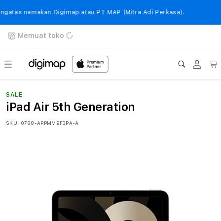
Langsung
ke
tas namakan Digimap atau PT MAP (Mitra Adi Perkasa).
konten
Memuat toko
Login
Keranj
SALE
iPad Air 5th Generation
SKU:
0788-APPMM9F3PA-A