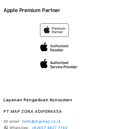
Kebijakan garansi
Aksesoris
Syarat & Ketentuan
Apple Premium Partner
Tentang Digimap
Lokasi servis center
Pengiriman
Tentang MAP
Pembatalan transaksi
Privasi
Edukasi & Perusahaan
Layanan Pengaduan Konsumen
PT MAP ZONA ADIPERKASA
email :
hello@digimap.co.id
WhatsApp :
+62857 4827 7740