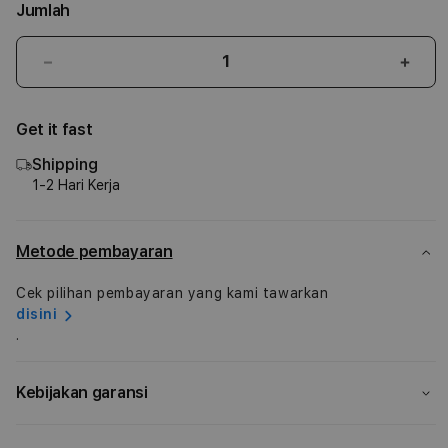
Jumlah
Kurangi
Tam
jumlah
juml
untuk
untu
Get it fast
iPhone
iPho
14
14
Shipping
Pro
Pro
1-2 Hari Kerja
Max
Max
Silicone
Silic
Case
Case
Metode pembayaran
with
with
MagSafe
MagS
Cek pilihan pembayaran yang kami tawarkan
-
-
disini
Chalk
Chal
.
Pink
Pink
Kebijakan garansi