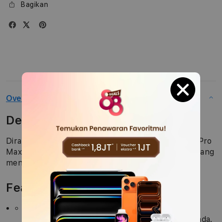
Bagikan
Overview
Description
Dirancang oleh Apple untuk membalut iPhone 14 Pro
Max, Casing Silikon dengan MagSafe adalah cara yang
menyenangkan untuk melindungi iPhone Anda.
Features
Eksterior silikon dengan sentuhan akhir yang
halus dan lembut terasa nyaman di tangan Anda.