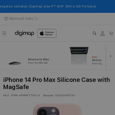
Langsung
ke
atas namakan Digimap atau PT MAP (Mitra Adi Perkasa).
konten
Memuat toko
Login
Keranj
BARU
Aksesoris Mac
Aksesoris iPad
From Rp 459.000
From Rp 239.000
iPhone 14 Pro Max Silicone Case with
MagSafe
SKU:
0788-APPMPTT3FE-A
Barcode:
194253416753