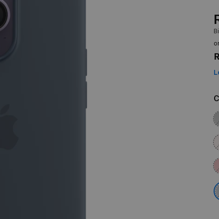
B
o
R
L
C