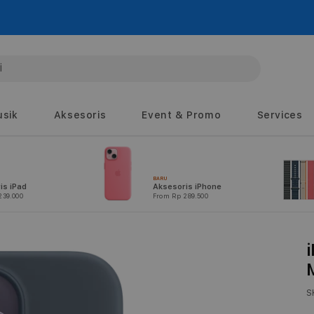
sik
Aksesoris
Event & Promo
Services
BARU
is iPad
Aksesoris iPhone
239.000
From Rp 289.500
S