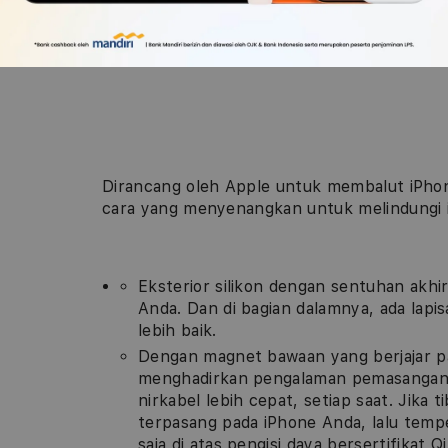
Dirancang oleh Apple untuk membalut iPhon
cara yang menyenangkan untuk melindungi 
Eksterior silikon dengan sentuhan akhi
Anda. Dan di bagian dalamnya, ada lapi
lebih baik.
Dengan magnet bawaan yang berjajar pa
menghadirkan pengalaman pemasangan 
nirkabel lebih cepat, setiap saat. Jika 
terpasang pada iPhone Anda, lalu temp
saja di atas pengisi daya bersertifikat Qi