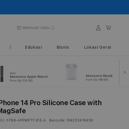
Login
Keranjang
Memuat toko
Edukasi
Bisnis
Lokasi Gerai
BARU
Aksesoris Musik
Aksesoris Apple Watch
From Rp 199.000
From Rp 524.300
iPhone 14 Pro Silicone Case with
MagSafe
KU:
0788-APPMPTF3FE-A
Barcode:
194253416456