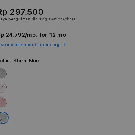
Rp 297.500
iaya pengiriman
dihitung saat checkout.
r
p 24.792
/mo. for 12 mo.
earn more about financing
olor
- Storm Blue