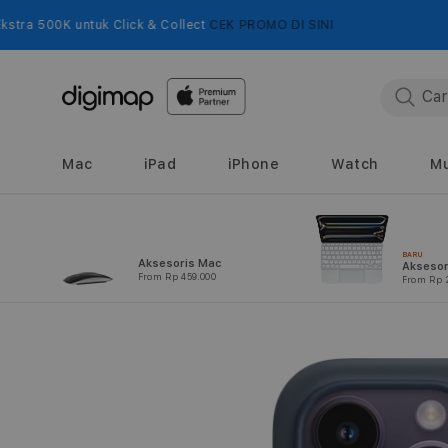
Langsung
ke
k Click & Collect
CEK PROMO DI SINI
konten
Mac
iPad
iPhone
Watch
Mu
BARU
Aksesoris Mac
Aksesor
From Rp 459.000
From Rp 
Langsung
ke
informasi
produk