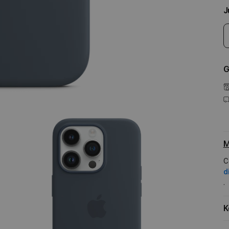
J
G
M
C
d
.
K