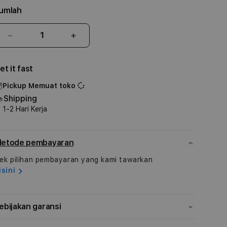
umlah
Kurangi
Tambah
jumlah
jumlah
untuk
untuk
et it fast
iPhone
iPhone
14
14
Pickup
Memuat toko
Pro
Pro
Shipping
Silicone
Silicone
1-2 Hari Kerja
Case
Case
with
with
MagSafe
MagSafe
etode pembayaran
-
-
Storm
Storm
ek pilihan pembayaran yang kami tawarkan
Blue
Blue
isini
ebijakan garansi