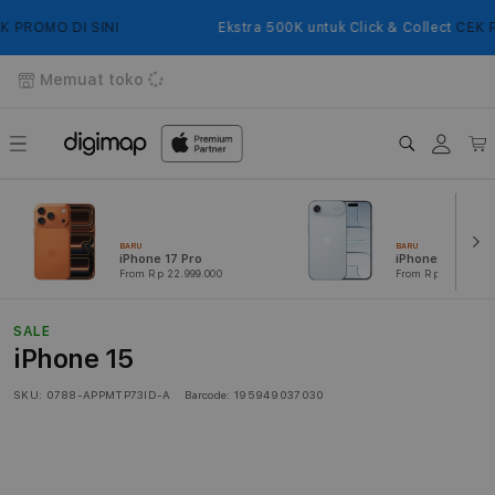
Langsung
ke
PROMO DI SINI
Ekstra 500K untuk Click & Collect
CEK PRO
konten
Memuat toko
Login
Keranj
BARU
BARU
iPhone 17 Pro
iPhone Air
From Rp 22.999.000
From Rp 16.999.000
SALE
iPhone 15
SKU:
0788-APPMTP73ID-A
Barcode:
195949037030