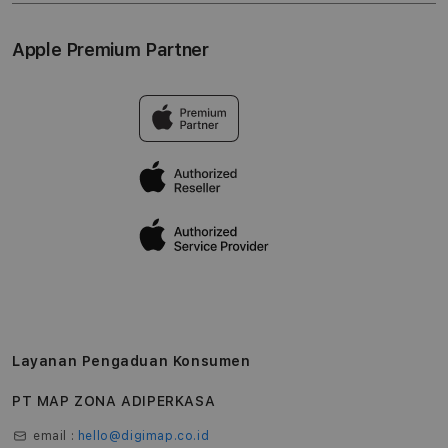
Lokasi gerai
Kebijakan garansi
Aksesoris
Syarat & Ketentuan
Apple Premium Partner
Tentang Digimap
Lokasi servis center
Pengiriman
Tentang MAP
Pembatalan transaksi
Privasi
Edukasi & Perusahaan
Layanan Pengaduan Konsumen
PT MAP ZONA ADIPERKASA
email :
hello@digimap.co.id