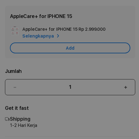
AppleCare+ for IPHONE 15
AppleCare+ for IPHONE 15
Rp 2.999.000
Add
Selengkapnya
Apple
Care
Add
Jumlah
Kurangi
Tam
jumlah
juml
untuk
untu
Get it fast
iPhone
iPho
15
15
Shipping
256GB
256
1-2 Hari Kerja
Pink
Pink