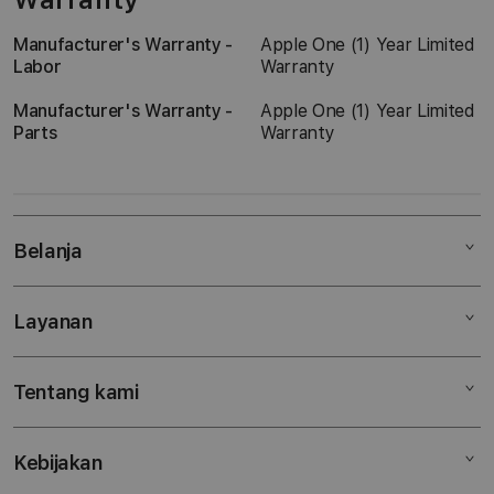
Manufacturer's Warranty -
Apple One (1) Year Limited
Labor
Warranty
Manufacturer's Warranty -
Apple One (1) Year Limited
Parts
Warranty
Belanja
Layanan
Mac
iPad
Tentang kami
Digimap Open Studio
iPhone
Metode pembayaran
Watch
Kebijakan
Hubungi kami
Tukar tambah
Musik