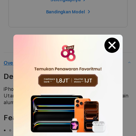
Bandingkan Model
Overview
Description
iPhone 15 menghadirkan Dynamic Island, kamera
Utama 48 MP, dan USB-C — semuanya dalam desain
aluminium dan kaca berwarna yang tangguh.
Features
DYNAMIC ISLAND HADIR DI IPHONE 15 —