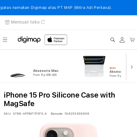
Langsung
ke
tas namakan Digimap atau PT MAP (Mitra Adi Perkasa).
konten
Memuat toko
Login
Keranj
BARU
Aksesoris Mac
Aksesoris iPad
From Rp 459.000
From Rp 239.000
iPhone 15 Pro Silicone Case with
MagSafe
SKU:
0788-APPMT1F3FE-A
Barcode:
194253939856