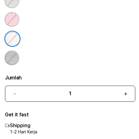
Jumlah
Kurangi
Tam
jumlah
juml
untuk
untu
Get it fast
iPhone
iPho
15
15
Shipping
Pro
Pro
1-2 Hari Kerja
Silicone
Silic