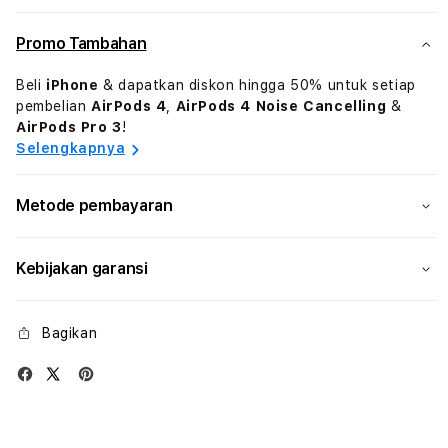
Case
Case
with
with
Promo Tambahan
MagSafe
MagS
-
-
Beli
iPhone
& dapatkan diskon hingga 50% untuk setiap
Light
Light
pembelian
AirPods 4
,
AirPods 4 Noise Cancelling
&
Pink
Pink
AirPods Pro 3
!
Selengkapnya
Metode pembayaran
Kebijakan garansi
Bagikan