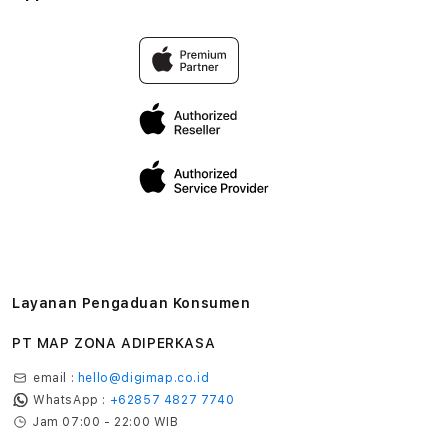
Lokasi servis center
Pengiriman
Tentang MAP
Pembatalan transaksi
Privasi
Edukasi & Perusahaan
Layanan Pengaduan Konsumen
PT MAP ZONA ADIPERKASA
email :
hello@digimap.co.id
WhatsApp :
+62857 4827 7740
Jam 07:00 - 22:00 WIB