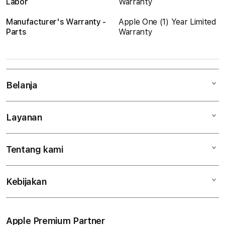
Labor
Warranty
Manufacturer's Warranty -
Apple One (1) Year Limited
Parts
Warranty
Belanja
Layanan
Mac
iPad
Tentang kami
Digimap Open Studio
iPhone
Metode pembayaran
Watch
Kebijakan
Hubungi kami
Tukar tambah
Musik
Lokasi gerai
Kebijakan garansi
Aksesoris
Syarat & Ketentuan
Apple Premium Partner
Tentang Digimap