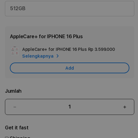
512GB
AppleCare+ for IPHONE 16 Plus
AppleCare+ for IPHONE 16 Plus
Rp 3.599.000
Add
Selengkapnya
Apple
Care
Add
Jumlah
Kurangi
Tam
jumlah
juml
untuk
untu
Get it fast
iPhone
iPho
16
16