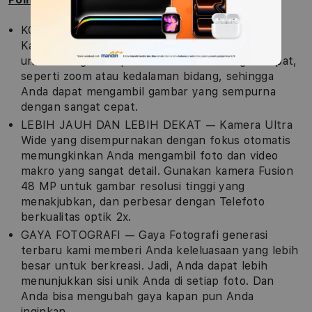
KONTROL KAMERA SEPENUHNYA — Kontrol
Kamera memberi Anda cara yang lebih mudah
untuk mengakses peralatan kamera dengan cepat,
seperti zoom atau kedalaman bidang, sehingga
Anda dapat mengambil gambar yang sempurna
dengan sangat cepat.
LEBIH JAUH DAN LEBIH DEKAT — Kamera Ultra
Wide yang disempurnakan dengan fokus otomatis
memungkinkan Anda mengambil foto dan video
makro yang sangat detail. Gunakan kamera Fusion
48 MP untuk gambar resolusi tinggi yang
menakjubkan, dan perbesar dengan Telefoto
berkualitas optik 2x.
GAYA FOTOGRAFI — Gaya Fotografi generasi
terbaru kami memberi Anda keleluasaan yang lebih
besar untuk berkreasi. Jadi, Anda dapat lebih
menunjukkan sisi unik Anda di setiap foto. Dan
Anda bisa mengubah gaya kapan pun Anda
inginkan.