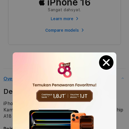
 iPhone 16
Sangat dahsyat.
Learn more
Compare models
Overview
Description
iPhone 16 Plus. Memperkenalkan Kontrol Kamera.
Kamera Fusion 48 MP. Lima warna memikat. Dan chip
A18
Poin-poin fitur utama