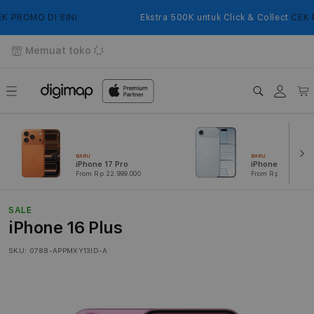
Langsung
ke
PROMO DI SINI
Ekstra 500K untuk Click & Collect
CEK PR
konten
Memuat toko
Login
Keranj
BARU
BARU
iPhone 17 Pro
iPhone Air
From Rp 22.999.000
From Rp 16.999.000
SALE
iPhone 16 Plus
SKU:
0788-APPMXY13ID-A