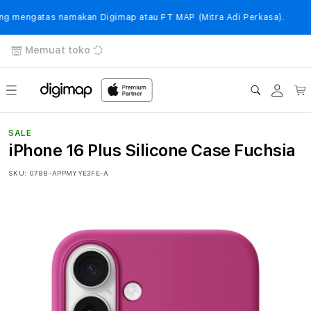
Langsung
ke
 mengatas namakan Digimap atau PT MAP (Mitra Adi Perkasa).
konten
Memuat toko
Login
Keranj
SALE
iPhone 16 Plus Silicone Case Fuchsia
SKU:
0788-APPMYYE3FE-A