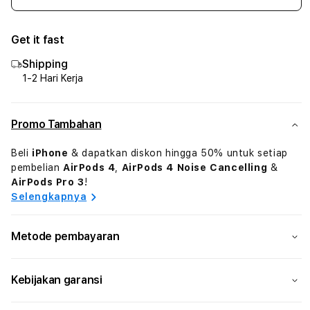
jumlah
juml
untuk
untu
Get it fast
iPhone
iPho
16
16
Shipping
Plus
Plus
1-2 Hari Kerja
Silicone
Silic
Case
Case
Fuchsia
Fuch
Promo Tambahan
Beli
iPhone
& dapatkan diskon hingga 50% untuk setiap
pembelian
AirPods 4
,
AirPods 4 Noise Cancelling
&
AirPods Pro 3
!
Selengkapnya
Metode pembayaran
Kebijakan garansi