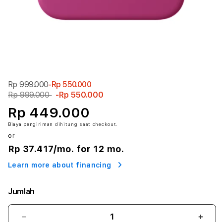
Rp 999.000
-Rp 550.000
Rp 999.000
-Rp 550.000
Rp 449.000
Biaya pengiriman
dihitung saat checkout.
or
Rp 37.417
/mo. for 12 mo.
Learn more about financing
Jumlah
Kurangi
Tam