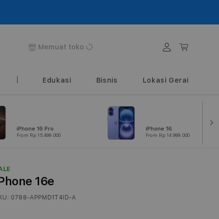
Login
Keranjang
Memuat toko
Edukasi
Bisnis
Lokasi Gerai
iPhone 16 Pro
iPhone 16
From Rp 15.499.000
From Rp 14.999.000
ALE
iPhone 16e
KU:
0788-APPMD1T4ID-A