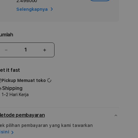
2.499.000
Apple
Selengkapnya
Care
umlah
Kurangi
Tambah
jumlah
jumlah
untuk
untuk
et it fast
iPhone
iPhone
16e
16e
Pickup
Memuat toko
Shipping
1-2 Hari Kerja
etode pembayaran
ek pilihan pembayaran yang kami tawarkan
isini