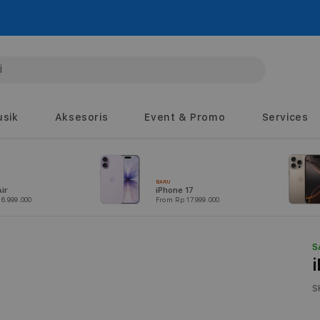
sik
Aksesoris
Event & Promo
Services
BARU
ir
iPhone 17
6.999.000
From Rp 17.999.000
S
S