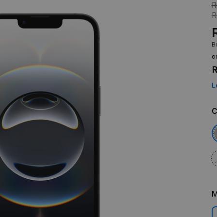
R
R
B
o
R
L
C
M