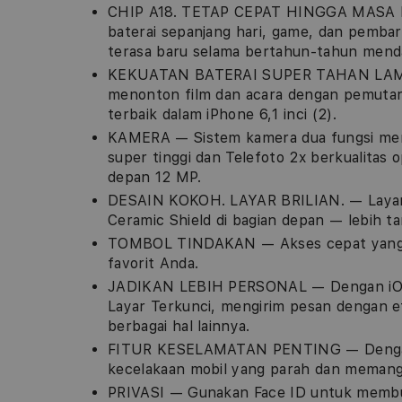
CHIP A18. TETAP CEPAT HINGGA MASA DE
baterai sepanjang hari, game, dan pemba
terasa baru selama bertahun-tahun mend
KEKUATAN BATERAI SUPER TAHAN LAMA — 
menonton film dan acara dengan pemutara
terbaik dalam iPhone 6,1 inci (2).
KAMERA — Sistem kamera dua fungsi memi
super tinggi dan Telefoto 2x berkualitas
depan 12 MP.
DESAIN KOKOH. LAYAR BRILIAN. — Layar 
Ceramic Shield di bagian depan — lebih t
TOMBOL TINDAKAN — Akses cepat yang bisa
favorit Anda.
JADIKAN LEBIH PERSONAL — Dengan iOS 
Layar Terkunci, mengirim pesan dengan e
berbagai hal lainnya.
FITUR KESELAMATAN PENTING — Dengan D
kecelakaan mobil yang parah dan memanggi
PRIVASI — Gunakan Face ID untuk membu