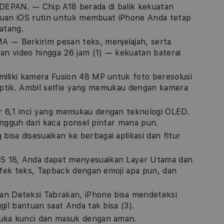
PAN. — Chip A18 berada di balik kekuatan
ruan iOS rutin untuk membuat iPhone Anda tetap
atang.
Berkirim pesan teks, menjelajah, serta
n video hingga 26 jam (1) — kekuatan baterai
liki kamera Fusion 48 MP untuk foto beresolusi
 optik. Ambil selfie yang memukau dengan kamera
6,1 inci yang memukau dengan teknologi OLED.
angguh dari kaca ponsel pintar mana pun.
 disesuaikan ke berbagai aplikasi dan fitur
18, Anda dapat menyesuaikan Layar Utama dan
fek teks, Tapback dengan emoji apa pun, dan
eteksi Tabrakan, iPhone bisa mendeteksi
l bantuan saat Anda tak bisa (3).
ka kunci dan masuk dengan aman.