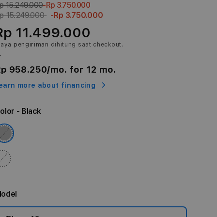
p 15.249.000
-Rp 3.750.000
p 15.249.000
-Rp 3.750.000
Rp 11.499.000
iaya pengiriman
dihitung saat checkout.
r
p 958.250
/mo. for 12 mo.
earn more about financing
olor
- Black
odel