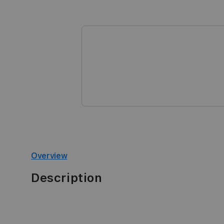
di
modal
Overview
Description