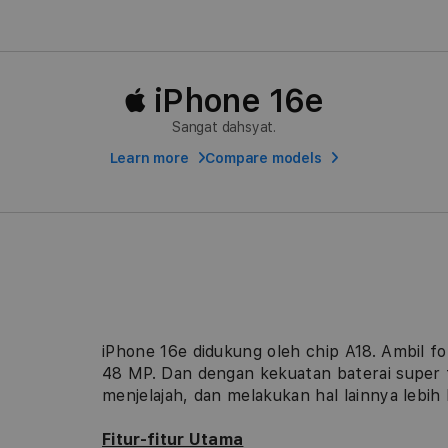
di
modal
 iPhone 16e
Sangat dahsyat.
Learn more
Compare models
iPhone 16e didukung oleh chip A18. Ambil fo
48 MP. Dan dengan kekuatan baterai super t
menjelajah, dan melakukan hal lainnya lebih 
Fitur-fitur Utama