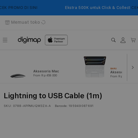
Langsung
ke
K PROMO DI SINI
Ekstra 500K untuk Click & Collect
CEK 
konten
Memuat toko
Login
Keranj
BARU
Aksesoris Mac
Aksesoris iPad
From Rp 459.000
From Rp 239.000
Lightning to USB Cable (1m)
SKU:
0788-APPMUQW3ZA-A
Barcode:
195949087691