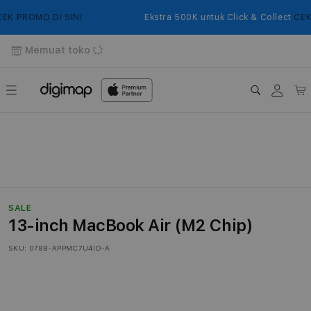
Langsung
ke
K PROMO DI SINI
Ekstra 500K untuk Click & Collect
CEK P
konten
Memuat toko
Login
Keranj
SALE
13-inch MacBook Air (M2 Chip)
SKU:
0788-APPMC7U4ID-A