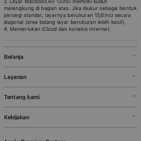
3. Layar MacBook Air 13 inci memiliki sudut
melengkung di bagian atas. Jika diukur sebagai bentuk
persegi standar, layarnya berukuran 13,6 inci secara
diagonal (area bidang layar berukuran lebih kecil).
4. Memerlukan iCloud dan koneksi internet.
Belanja
Layanan
Mac
iPad
Tentang kami
Digimap Open Studio
iPhone
Metode pembayaran
Watch
Kebijakan
Hubungi kami
Tukar tambah
Musik
Lokasi gerai
Kebijakan garansi
Aksesoris
Syarat & Ketentuan