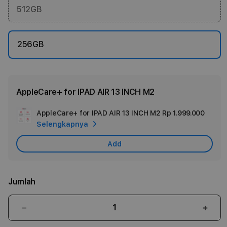
512GB
256GB
AppleCare+ for IPAD AIR 13 INCH M2
AppleCare+ for IPAD AIR 13 INCH M2
Rp 1.999.000
Add
Selengkapnya
Appl
Care
Add
Jumlah
Kurangi
Tam
jumlah
juml