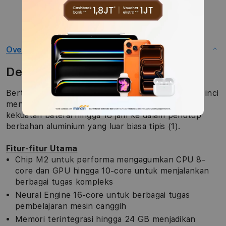
Overview
Description
Bertenaga super berkat chip M2, MacBook Air 13 inci
menggabungkan performa mengagumkan dengan
kekuatan baterai hingga 18 jam ke dalam penutup
berbahan aluminium yang luar biasa tipis (1).
Fitur-fitur Utama
Chip M2 untuk performa mengagumkan CPU 8-
core dan GPU hingga 10-core untuk menjalankan
berbagai tugas kompleks
Neural Engine 16-core untuk berbagai tugas
pembelajaran mesin canggih
Memori terintegrasi hingga 24 GB menjadikan