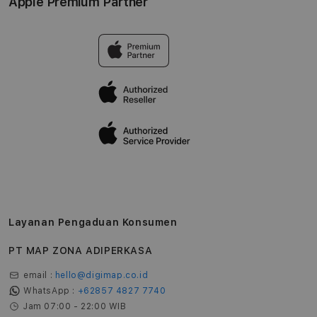
Apple Premium Partner
Tentang Digimap
Lokasi servis center
Pengiriman
Tentang MAP
Pembatalan transaksi
Privasi
Edukasi & Perusahaan
Layanan Pengaduan Konsumen
PT MAP ZONA ADIPERKASA
email :
hello@digimap.co.id
WhatsApp :
+62857 4827 7740
Jam 07:00 - 22:00 WIB