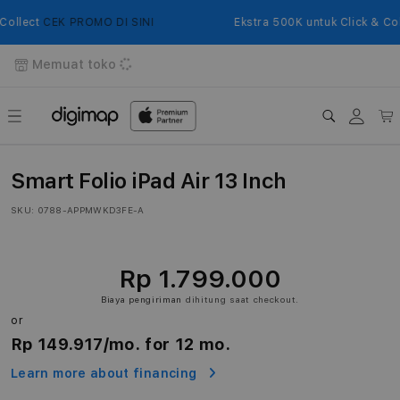
Langsung
ke
Collect
CEK PROMO DI SINI
Ekstra 500K untuk Click & Col
konten
Memuat toko
Login
Keranj
Smart Folio iPad Air 13 Inch
SKU:
0788-APPMWKD3FE-A
Rp 1.799.000
Biaya pengiriman
dihitung saat checkout.
or
Rp 149.917
/mo. for 12 mo.
Learn more about financing