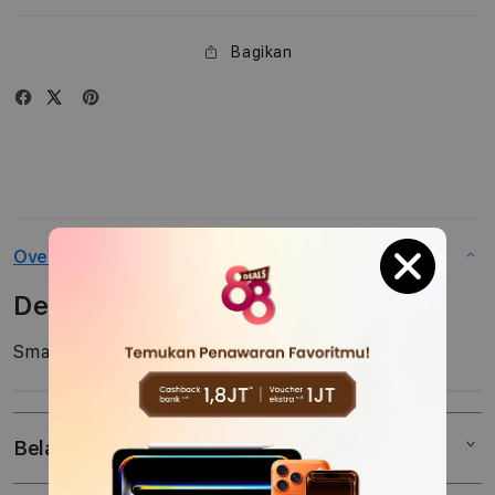
Bagikan
Overview
Description
Smart Folio iPad Air 13 Inch
Belanja