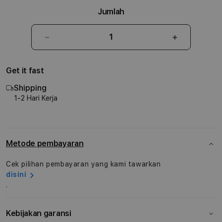
Jumlah
Kurangi
Tambah
jumlah
jumlah
untuk
untuk
Get it fast
Smart
Smart
Folio
Folio
Shipping
iPad
iPad
1-2 Hari Kerja
Air
Air
13
13
Inch
Inch
Metode pembayaran
Cek pilihan pembayaran yang kami tawarkan
disini
.
Kebijakan garansi