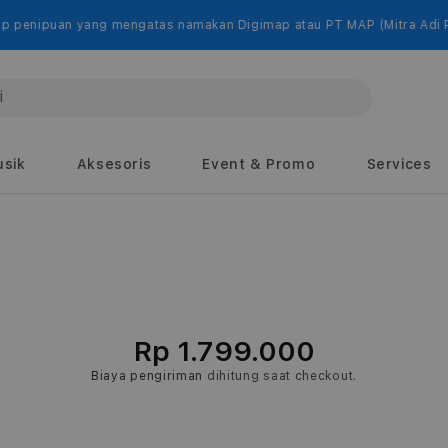
uan yang mengatas namakan Digimap atau PT MAP (Mitra Adi Perkasa
sik
Aksesoris
Event & Promo
Services
Rp 1.799.000
Biaya pengiriman
dihitung saat checkout.