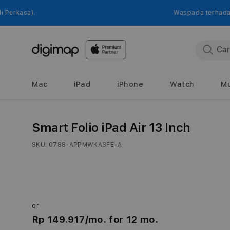
Langsung
ke
sa).
Waspada terhadap penip
konten
Mac
iPad
iPhone
Watch
Mu
Langsung
Smart Folio iPad Air 13 Inch
ke
informasi
produk
SKU:
0788-APPMWKA3FE-A
or
Rp 149.917
/mo. for 12 mo.