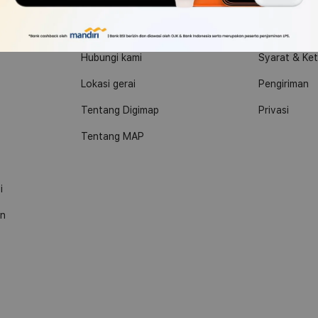
Tentang kami
Kebijakan
o
Hubungi kami
Syarat & Ke
Lokasi gerai
Pengiriman
Tentang Digimap
Privasi
Tentang MAP
i
an